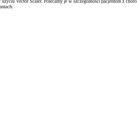
 użyciu Vector Scaler. Polecamy je w szczególności pacjentom z chor
antach.