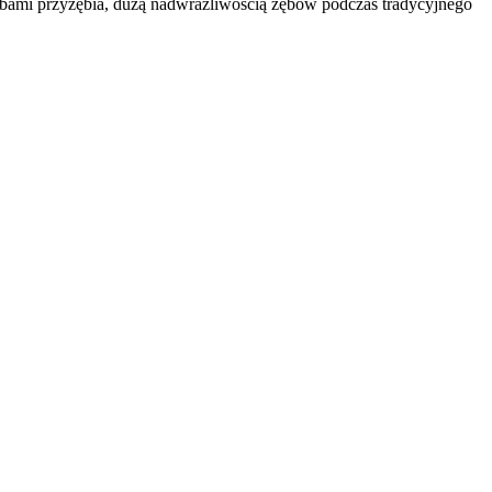
obami przyzębia, dużą nadwrażliwością zębów podczas tradycyjnego