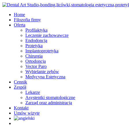
Skip
to
Menu
Home
main
Filozofia firmy
content
Oferta
Profilaktyka
Leczenie zachowawcze
Endodoncja
Protetyka
Implantoprotetyka
Chirurgia
Ortodoncja
Vector Paro
Wybielanie zębów
Medycyna Estetyczna
Cennik
Zespół
Lekarze
Asystentki stomatologiczne
Zarząd oraz administracja
Kontakt
Umów wizytę
facebook
instagram