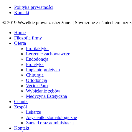
Polityka prywatności
Kontakt
© 2019 Wszelkie prawa zastrzeżone! | Stworzone z uśmiechem prze
Close
Home
Menu
Filozofia firmy
Oferta
Profilaktyka
Leczenie zachowawcze
Endodoncja
Protetyka
Implantoprotetyka
Chirurgia
Ortodoncja
Vector Paro
Wybielanie zębów
Medycyna Estetyczna
Cennik
Zespół
Lekarze
Asystentki stomatologiczne
Zarząd oraz administracja
Kontakt